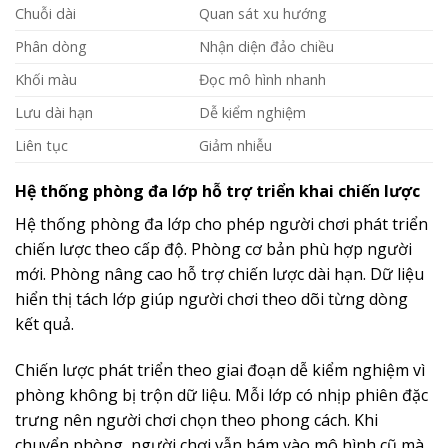
Chuỗi dài
Quan sát xu hướng
Phân dòng
Nhận diện đảo chiều
Khối màu
Đọc mô hình nhanh
Lưu dài hạn
Dễ kiểm nghiệm
Liên tục
Giảm nhiễu
Hệ thống phòng đa lớp hỗ trợ triển khai chiến lược
Hệ thống phòng đa lớp cho phép người chơi phát triển
chiến lược theo cấp độ. Phòng cơ bản phù hợp người
mới. Phòng nâng cao hỗ trợ chiến lược dài hạn. Dữ liệu
hiển thị tách lớp giúp người chơi theo dõi từng dòng
kết quả.
Chiến lược phát triển theo giai đoạn dễ kiểm nghiệm vì
phòng không bị trộn dữ liệu. Mỗi lớp có nhịp phiên đặc
trưng nên người chơi chọn theo phong cách. Khi
chuyển phòng, người chơi vẫn bám vào mô hình cũ mà