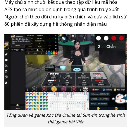
Máy chủ sinh chuỗi kết quả theo tập dữ liệu mã hóa
AES tạo ra mức độ ổn định trong quá trình truy xuất.
Người chơi theo dõi chu kỳ biến thiên và dựa vào lịch sử
60 phiên để xây dựng hệ thống nhận diện mẫu.
Tổng quan về game Xóc Đĩa Online tại Sunwin trong hệ sinh
thái game bài Việt