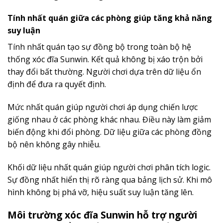
Tính nhất quán giữa các phòng giúp tăng khả năng
suy luận
Tính nhất quán tạo sự đồng bộ trong toàn bộ hệ
thống xóc đĩa Sunwin. Kết quả không bị xáo trộn bởi
thay đổi bất thường. Người chơi dựa trên dữ liệu ổn
định để đưa ra quyết định.
Mức nhất quán giúp người chơi áp dụng chiến lược
giống nhau ở các phòng khác nhau. Điều này làm giảm
biến động khi đổi phòng. Dữ liệu giữa các phòng đồng
bộ nên không gây nhiễu.
Khối dữ liệu nhất quán giúp người chơi phân tích logic.
Sự đồng nhất hiển thị rõ ràng qua bảng lịch sử. Khi mô
hình không bị phá vỡ, hiệu suất suy luận tăng lên.
Môi trường xóc đĩa Sunwin hỗ trợ người