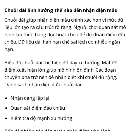
Chuỗi dài ảnh hưởng thế nào đến nhận diện mẫu
Chuỗi dài giúp nhận diện mẫu chính xác hơn vì mức dữ
liệu lớn tạo ra cấu trúc rõ ràng. Người chơi quan sát mô
hình lặp theo hàng dọc hoặc chéo để dự đoán điểm đổi
chiều. Dữ liệu dài hạn hạn chế sai lệch do nhiễu ngắn
hạn.
Biểu đồ chuỗi dài thể hiện độ dày xu hướng. Mật độ
điểm xuất hiện lớn giúp mô hình ổn định. Các đoạn
chuyển pha trở nên dễ nhận biết khi chuỗi đủ rộng.
Danh sách nhận diện dựa chuỗi dài:
Nhận dạng lặp lại
Quan sát điểm đảo chiều
Kiểm tra độ mạnh xu hướng