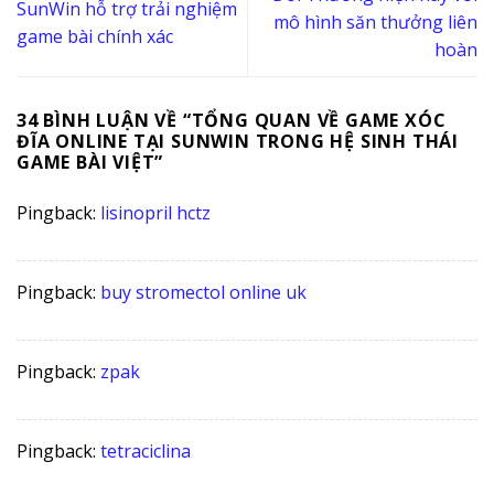
SunWin hỗ trợ trải nghiệm
mô hình săn thưởng liên
game bài chính xác
hoàn
34 BÌNH LUẬN VỀ “
TỔNG QUAN VỀ GAME XÓC
ĐĨA ONLINE TẠI SUNWIN TRONG HỆ SINH THÁI
GAME BÀI VIỆT
”
Pingback:
lisinopril hctz
Pingback:
buy stromectol online uk
Pingback:
zpak
Pingback:
tetraciclina