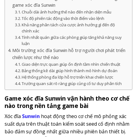
game xóc đĩa Sunwin
Chuỗi dài ảnh hưởng thế nào đến nhận diện mẫu
Tốc độ phiên tác động vào thời điểm vào lệnh
Khả năng phân tách cửa cược ảnh hưởng gì đến độ
chính xác
Tính nhất quán giữa các phòng giúp tăng khả năng suy
luận
Môi trường xóc đĩa Sunwin hỗ trợ người chơi phát triển
chiến lược như thế nào
Giao diện trực quan giúp ổn định tầm nhìn chiến thuật
Bảng thống kê dài giúp hình thành mô hình dự đoán
Hệ thống phòng đa lớp hỗ trợ triển khai chiến lược
Trường quan sát rõ ràng giúp củng cố tư duy phân tích
Game xóc đĩa Sunwin vận hành theo cơ chế
nào trong nền tảng game bài
Xóc đĩa
Sunwin
hoạt động theo cơ chế mô phỏng xác
suất dựa trên thuật toán kiểm soát seed cố định nhằm
bảo đảm sự đồng nhất giữa nhiều phiên bản thiết bị.