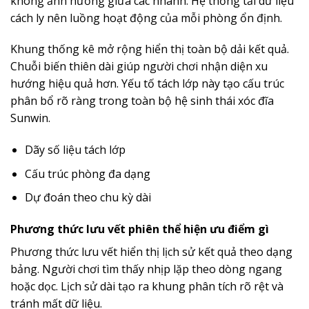
không ảnh hưởng giữa các nhánh. Hệ thống tải dữ liệu
cách ly nên luồng hoạt động của mỗi phòng ổn định.
Khung thống kê mở rộng hiển thị toàn bộ dải kết quả.
Chuỗi biến thiên dài giúp người chơi nhận diện xu
hướng hiệu quả hơn. Yếu tố tách lớp này tạo cấu trúc
phân bổ rõ ràng trong toàn bộ hệ sinh thái xóc đĩa
Sunwin.
Dãy số liệu tách lớp
Cấu trúc phòng đa dạng
Dự đoán theo chu kỳ dài
Phương thức lưu vết phiên thể hiện ưu điểm gì
Phương thức lưu vết hiển thị lịch sử kết quả theo dạng
bảng. Người chơi tìm thấy nhịp lặp theo dòng ngang
hoặc dọc. Lịch sử dài tạo ra khung phân tích rõ rệt và
tránh mất dữ liệu.