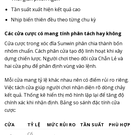
Tần suất xuất hiện kết quả cao
Nhịp biến thiên đều theo từng chu kỳ
Các cửa cược có mang tính phân tách hay không
Cửa cược trong xóc đĩa Sunwin phân chia thành bốn
nhóm chuẩn. Cách phân cửa tạo độ linh hoạt khi xây
dựng chiến lược. Người chơi theo dõi cửa Chẵn Lẻ và
hai cửa phụ để phân định vùng vào lệnh.
Mỗi cửa mang tỷ lệ khác nhau nên có điểm rủi ro riêng.
Việc tách cửa giúp người chơi nhận diện rõ dòng chảy
kết quả. Thống kê hiển thị mô hình lặp lại để tăng độ
chính xác khi nhận định. Bảng so sánh đặc tính cửa
cược:
CỬA
TỶ LỆ
MỨC RỦI RO
TẦN SUẤT
PHÙ HỢP
Cố