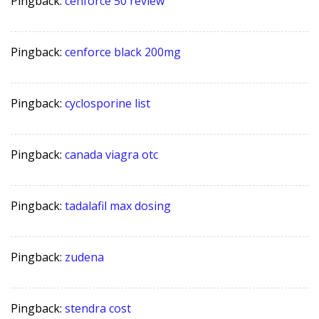
Pingback:
cenforce 50 review
Pingback:
cenforce black 200mg
Pingback:
cyclosporine list
Pingback:
canada viagra otc
Pingback:
tadalafil max dosing
Pingback:
zudena
Pingback:
stendra cost