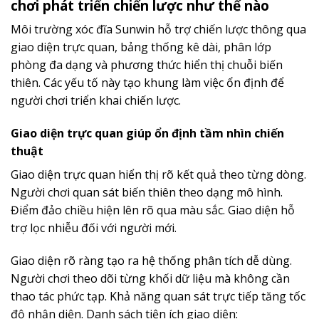
chơi phát triển chiến lược như thế nào
Môi trường xóc đĩa Sunwin hỗ trợ chiến lược thông qua
giao diện trực quan, bảng thống kê dài, phân lớp
phòng đa dạng và phương thức hiển thị chuỗi biến
thiên. Các yếu tố này tạo khung làm việc ổn định để
người chơi triển khai chiến lược.
Giao diện trực quan giúp ổn định tầm nhìn chiến
thuật
Giao diện trực quan hiển thị rõ kết quả theo từng dòng.
Người chơi quan sát biến thiên theo dạng mô hình.
Điểm đảo chiều hiện lên rõ qua màu sắc. Giao diện hỗ
trợ lọc nhiễu đối với người mới.
Giao diện rõ ràng tạo ra hệ thống phân tích dễ dùng.
Người chơi theo dõi từng khối dữ liệu mà không cần
thao tác phức tạp. Khả năng quan sát trực tiếp tăng tốc
độ nhận diện. Danh sách tiện ích giao diện: