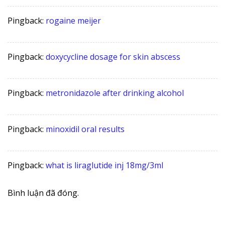
Pingback:
rogaine meijer
Pingback:
doxycycline dosage for skin abscess
Pingback:
metronidazole after drinking alcohol
Pingback:
minoxidil oral results
Pingback:
what is liraglutide inj 18mg/3ml
Bình luận đã đóng.