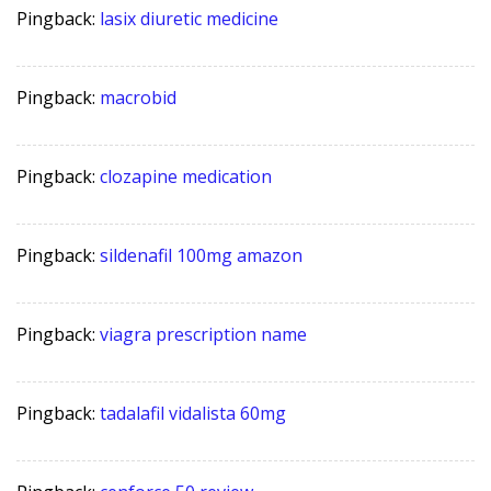
Pingback:
lasix diuretic medicine
Pingback:
macrobid
Pingback:
clozapine medication
Pingback:
sildenafil 100mg amazon
Pingback:
viagra prescription name
Pingback:
tadalafil vidalista 60mg