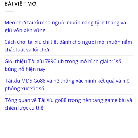
BÀI VIẾT MỚI
Mẹo chơi tài xỉu cho người muốn nâng tỷ lệ thắng và
giữ vốn bền vững
Cách chơi tài xỉu chi tiết dành cho người mới muốn nắm
chắc luật và lối chơi
Giới thiệu Tài Xỉu 789Club trong mô hình giải trí số
bùng nổ hiện nay
Tài xỉu MD5 Go88 và hệ thống xác minh kết quả và mô
phỏng xúc xắc số
Tổng quan về Tài Xỉu go88 trong nền tảng game bài và
chiến lược cụ thể