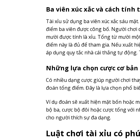
Ba viên xúc xắc và cách tính 
Tài xỉu sử dụng ba viên xúc xắc sáu mặt. 
điểm ba viên được công bố. Người chơi
mười được tính là xỉu. Tổng từ mười một
điểm này là đủ để tham gia. Nếu xuất h
áp dụng quy tắc nhà cái thắng tự động. 
Những lựa chọn cược cơ bản 
Có nhiều dạng cược giúp người chơi thay 
đoán tổng điểm. Đây là lựa chọn phổ biế
Ví dụ đoán sẽ xuất hiện mặt bốn hoặc m
bộ ba, cược bộ đôi hoặc cược tổng với
cho người thích sự đa dạng.
Luật chơi tài xỉu có ph