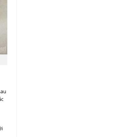
Sau
ắc
ới