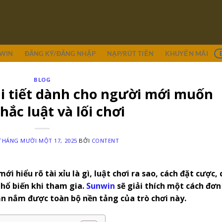
WIN
ĐĂNG KÝ/ĐĂNG NHẬP
NẠP/RÚT TIỀN
KHUYẾN MÃI
BLOG
chi tiết dành cho người mới muốn
ắc luật và lối chơi
THÁNG MƯỜI MỘT 17, 2025
BỞI
CONTENT
i hiểu rõ tài xỉu là gì, luật chơi ra sao, cách đặt cược, 
phổ biến khi tham gia.
Sunwin
sẽ giải thích một cách đơn
n nắm được toàn bộ nền tảng của trò chơi này.