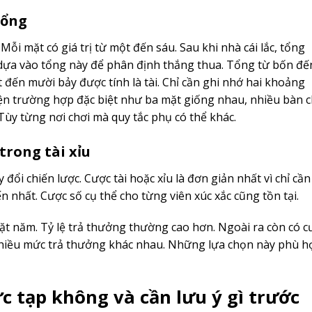
tổng
Mỗi mặt có giá trị từ một đến sáu. Sau khi nhà cái lắc, tổng
 dựa vào tổng này để phân định thắng thua. Tổng từ bốn đế
 đến mười bảy được tính là tài. Chỉ cần ghi nhớ hai khoảng
iện trường hợp đặc biệt như ba mặt giống nhau, nhiều bàn c
Tùy từng nơi chơi mà quy tắc phụ có thể khác.
trong tài xỉu
đổi chiến lược. Cược tài hoặc xỉu là đơn giản nhất vì chỉ cần
n nhất. Cược số cụ thể cho từng viên xúc xắc cũng tồn tại.
ặt năm. Tỷ lệ trả thưởng thường cao hơn. Ngoài ra còn có c
 nhiều mức trả thưởng khác nhau. Những lựa chọn này phù h
ức tạp không và cần lưu ý gì trước