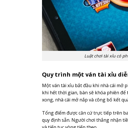
Luật chơi tài xỉu có p
Quy trình một ván tài xỉu di
Một ván tài xỉu bắt đầu khi nhà cái mở 
khi hết thời gian, bàn sẽ khóa phiên để t
xong, nhà cái mở nắp và công bố kết quả
Tổng điểm được căn cứ trực tiếp trên ba
quy định sẵn. Người chơi thắng nhận ti
và tiếp tục vòng tiếp theo.