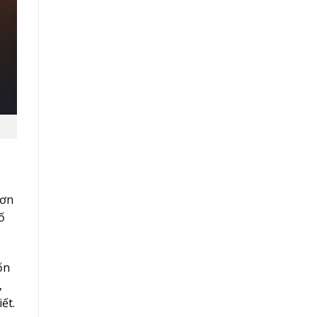
đơn
ố
ốn
,
ết.