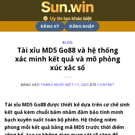
Bỏ
qua
nội
dung
ĐĂNG KÝ
ĐĂNG NHẬP
BLOG
Tài xỉu MD5 Go88 và hệ thống
xác minh kết quả và mô phỏng
xúc xắc số
ĐĂNG VÀO
THÁNG MƯỜI MỘT 17, 2025
BỞI
CONTENT
Tài xỉu MD5 Go88 được thiết kế dựa trên cơ chế sinh
kết quả kèm chuỗi băm nhằm đảm bảo tính minh
bạch xuyên suốt toàn bộ phiên. Hệ thống niêm
phong mỗi kết quả bằng mã MD5 trước thời điểm
công bố, tạo ra không gian quan sát rõ ràng để