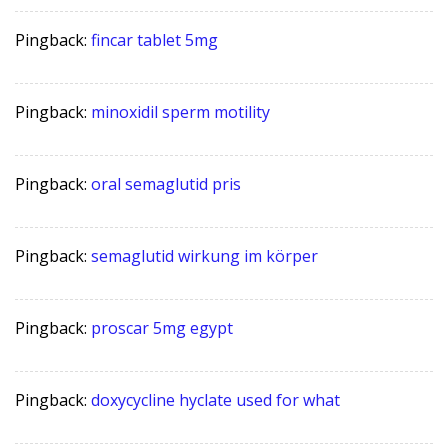
Pingback:
fincar tablet 5mg
Pingback:
minoxidil sperm motility
Pingback:
oral semaglutid pris
Pingback:
semaglutid wirkung im körper
Pingback:
proscar 5mg egypt
Pingback:
doxycycline hyclate used for what