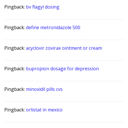
Pingback:
bv flagyl dosing
Pingback:
define metronidazole 500
Pingback:
acyclovir zovirax ointment or cream
Pingback:
bupropion dosage for depression
Pingback:
minoxidil pills cvs
Pingback:
orlistat in mexico