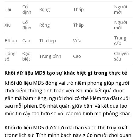
Cố
Người
Tài
Rộng
Thấp
định
mới
Cố
Người
Xỉu
Rộng
Thấp
định
mới
Trung
Bộ ba
Cao
Thu hẹp
Vừa
cấp
Tổng
Đặc
Chuyên
Trung bình
Cao
số
biệt
sâu
Khối dữ liệu MD5 tạo sự khác biệt gì trong thực tế
Khối dữ liệu MD5 đóng vai trò niêm phong giúp người
chơi kiểm chứng tính toàn vẹn. Khi mỗi kết quả được
gắn mã băm riêng, người chơi có thể kiểm tra đầu cuối
sau mỗi phiên. Độ nhất quán giữa băm và kết quả tạo
mức tin cậy cao hơn so với các mô hình mô phỏng khác.
Khối dữ liệu MD5 được lưu dài hạn và có thể truy xuất
trong lịch sử. Tính minh bạch này giúp người chơi quan