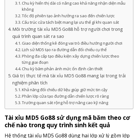
Chu kỳ hiển thị dài có nâng cao khả năng nhận diện mẫu
không
Tốc độ phiên tạo ảnh hưởng ra sao đến chiến lược
Cấu trúc cửa tách biệt mang lại ưu thế gì khi quan sát
Môi trường tài xỉu MD5 Go88 hỗ trợ người chơi trong
quá trình quan sát ra sao
Giao diện thống kê đóng vai trò điều hướng người chơi
Lịch sử MD5 tạo ra đường dẫn đối chiếu cụ thể
Phòng đa cấp tạo điều kiện xây dựng chiến lược theo
từng giai đoạn
Chu kỳ băm phản ánh mức ổn định cần thiết
Giá trị thực tế mà tài xỉu MD5 Go88 mang lại trong trải
nghiệm phân tích
Khả năng đối chiếu dữ liệu giúp giữ mức tin cậy
Phân lớp cửa tạo đường dẫn chiến lược rõ ràng
Trường quan sát rộng hỗ trợ nâng cao kỹ năng
Tài xỉu MD5 Go88 sử dụng mã băm theo cơ
chế nào trong quy trình sinh kết quả
Hệ thống tài xỉu MD5 Go88 dùng hai lớp xử lý gồm lớp