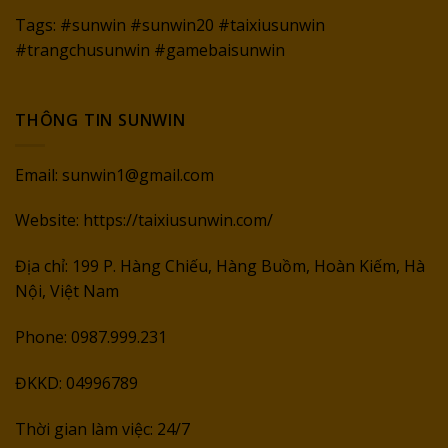
Tags: #sunwin #sunwin20 #taixiusunwin
#trangchusunwin #gamebaisunwin
THÔNG TIN SUNWIN
Email:
sunwin1@gmail.com
Website: https://taixiusunwin.com/
Địa chỉ: 199 P. Hàng Chiếu, Hàng Buồm, Hoàn Kiếm, Hà
Nội, Việt Nam
Phone: 0987.999.231
ĐKKD: 04996789
Thời gian làm việc: 24/7