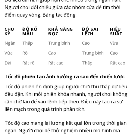
Người chơi đối chiếu giữa các nhóm cửa để tìm thời
điểm quay vòng. Bảng tác động:
CHU
ĐỘ RÕ
KHẢ NĂNG
ĐỘ SAI
HIỆU
KỲ
MẪU
ĐỌC
LỆCH
SUẤT
Ngắn
Thấp
Trung bình
Cao
Vừa
Vừa
Rõ
Cao
Trung bình
Cao
Dài
Rất rõ
Rất cao
Thấp
Rất cao
Tốc độ phiên tạo ảnh hưởng ra sao đến chiến lược
Tốc độ phiên ổn định giúp người chơi thu thập dữ liệu
đều đặn. Khi mỗi phiên khóa nhanh, người chơi không
cần chờ lâu để vào lệnh tiếp theo. Điều này tạo ra sự
liền mạch trong quá trình phân tích.
Tốc độ cao mang lại lượng kết quả lớn trong thời gian
ngắn. Người chơi dễ thử nghiệm nhiều mô hình mà