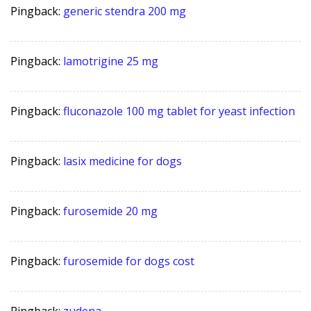
Pingback:
generic stendra 200 mg
Pingback:
lamotrigine 25 mg
Pingback:
fluconazole 100 mg tablet for yeast infection
Pingback:
lasix medicine for dogs
Pingback:
furosemide 20 mg
Pingback:
furosemide for dogs cost
Pingback:
zudena